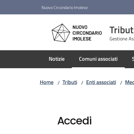
Vai al contenuto
Vai alla navigazione
Vai al footer
Nuovo Circondario Imolese
Tribut
Gestione As
Notizie
Comuni associati
S
Menu selezionato
Home
Tributi
Enti associati
Med
/
/
/
Accedi