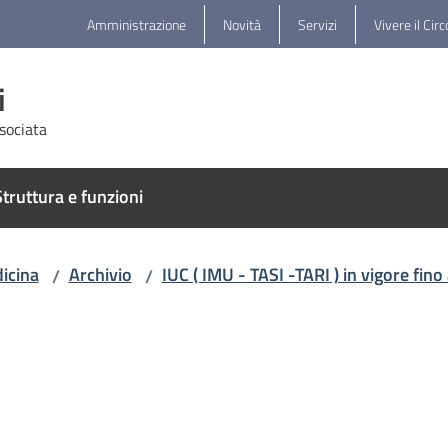
Amministrazione
Novità
Servizi
Vivere il Cir
i
sociata
truttura e funzioni
icina
Archivio
IUC ( IMU - TASI -TARI ) in vigore fin
/
/