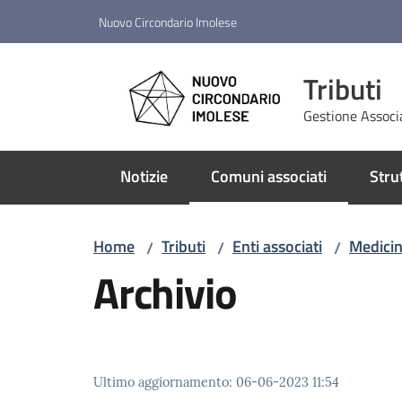
Vai al contenuto
Vai alla navigazione
Vai al footer
Nuovo Circondario Imolese
Tributi
Gestione Associ
Notizie
Comuni associati
Stru
Menu selezionato
Home
Tributi
Enti associati
Medici
/
/
/
Archivio
Ultimo aggiornamento
:
06-06-2023 11:54