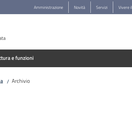
Amministrazione
Novità
Servizi
Vivere i
ata
ttura e funzioni
na
Archivio
/