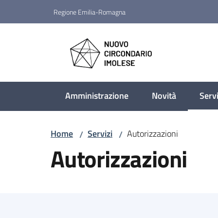
Vai al contenuto
Vai alla navigazione
Vai al footer
Regione Emilia-Romagna
Nuovo Circondario Imo
Amministrazione
Novità
Servi
Menu
Home
Servizi
Autorizzazioni
/
/
Autorizzazioni