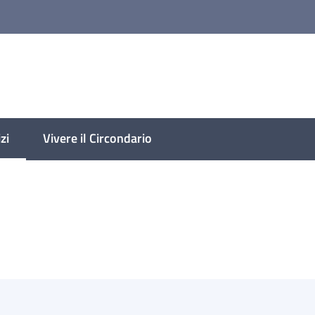
lese
zi
Vivere il Circondario
 selezionato