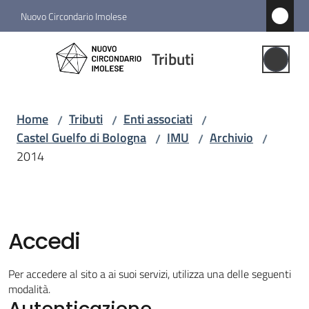
Vai al contenuto
Vai alla navigazione
Vai al footer
Nuovo Circondario Imolese
Tributi
Tributi
Gestione
Associata
Home
Tributi
Enti associati
/
/
/
Castel Guelfo di Bologna
IMU
Archivio
/
/
/
Notizie
2014
Comuni
associati
Menu selezionato
Accedi
Struttura
e
Per accedere al sito a ai suoi servizi, utilizza una delle seguenti
funzioni
modalità.
Autenticazione