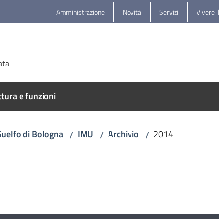
Amministrazione
Novità
Servizi
Vivere i
ata
ttura e funzioni
Guelfo di Bologna
IMU
Archivio
2014
/
/
/