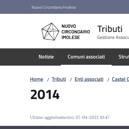
Vai al contenuto
Vai alla navigazione
Vai al footer
Nuovo Circondario Imolese
Tributi
Gestione Associ
Notizie
Comuni associati
Stru
Menu selezionato
Home
Tributi
Enti associati
Castel 
/
/
/
2014
Ultimo aggiornamento
:
07-04-2022 10:47