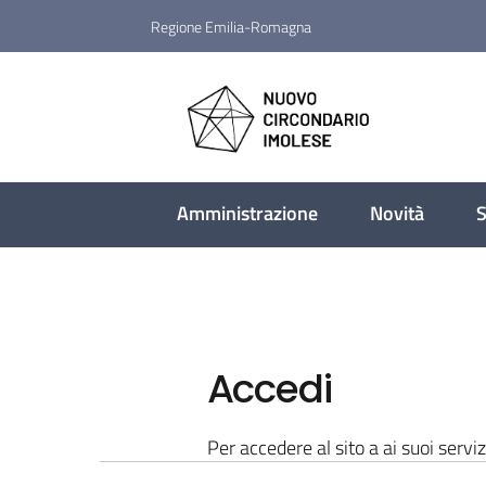
Vai al contenuto
Vai alla navigazione
Vai al footer
Regione Emilia-Romagna
Nuovo Circondario I
Amministrazione
Novità
S
Accedi
Per accedere al sito a ai suoi serviz