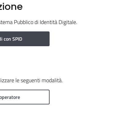
zione
stema Pubblico di Identità Digitale.
i con SPID
ilizzare le seguenti modalità.
operatore