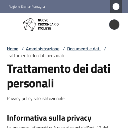
Vai al contenuto
Vai alla navigazione
Vai al footer
Regione Emilia-Romagna
Nuovo
Circondario
Nuovo Circondario Imolese
Imolese
Home
/
Amministrazione
/
Documenti e dati
/
Trattamento dei dati personali
Amministrazione
Trattamento dei dati
Menu selezionato
personali
Novità
Privacy policy sito istituzionale
Servizi
Vivere
Informativa sulla privacy
il
La presente informativa è resa ai sensi dell'art. 13 del