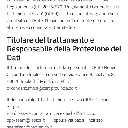
Circondario
Regolamento (UE) 2016/679 "Regolamento Generale sulla
Protezione dei dati” (GDPR) a coloro che interagiscono solo
con il sito dell’Ente Nuovo Circondario Imolese e non con
altri siti web consultabili tramite link.
Argomenti
Titolare del trattamento e
Responsabile della Protezione dei
Dati
Seguici
Il Titolare del trattamento di dati personali è l’Ente Nuovo
su
Circondario Imolese con sede in Via Franco Basaglia n. 8,
40026 Imola (BO)- indirizzo PEC:
circondario.imola@cert.provincia.bo.it
Il Responsabile della Protezione dei dati (RPD) è Lepida
S.c.p.A
e può essere contattato via e-mail all’indirizzo:
dpo-team@lepida.it
, oppure via pec all’indirizzo:
segreteria@pec.lepida.it