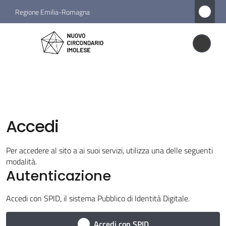
Vai al contenuto
Vai alla navigazione
Vai al footer
Regione Emilia-Romagna
Nuovo
Circondario
Nuovo Circondario Imolese
Imolese
Amministrazione
Accedi
Novità
Per accedere al sito a ai suoi servizi, utilizza una delle seguenti
modalità.
Servizi
Autenticazione
Vivere
Accedi con SPID, il sistema Pubblico di Identità Digitale.
il
Circondario
Accedi con SPID