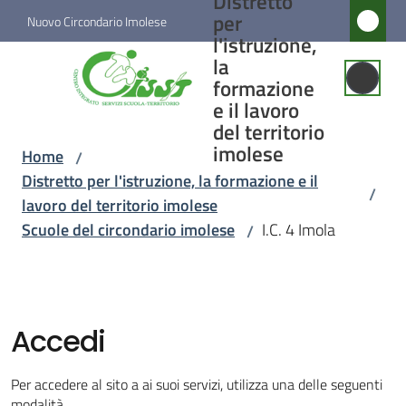
Distretto
Vai al contenuto
Vai alla navigazione
Vai al footer
per
Nuovo Circondario Imolese
l'istruzione,
Distretto
la
per
formazione
e il lavoro
l'istruzione,
del territorio
la
imolese
Home
/
formazione
Distretto per l'istruzione, la formazione e il
/
e il lavoro
lavoro del territorio imolese
del
Scuole del circondario imolese
I.C. 4 Imola
/
territorio
imolese
CISS/T centro
integrato servizi
Accedi
scuola/territorio
Per accedere al sito a ai suoi servizi, utilizza una delle seguenti
modalità.