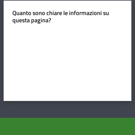
e
documenti
Quanto sono chiare le informazioni su
questa pagina?
Valuta da 1 a 5 stelle
Seguici
su
Amministrazione
Novità