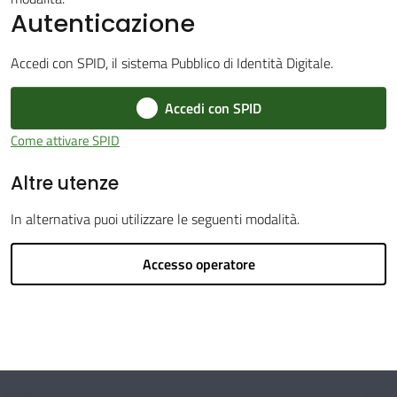
Autenticazione
Orientamento
scolastico
Accedi con SPID, il sistema Pubblico di Identità Digitale.
Progetti
Accedi con SPID
Osservatorio
Come attivare SPID
Statistico
Altre utenze
Scolastico
In alternativa puoi utilizzare le seguenti modalità.
Notizie
ed
Accesso operatore
eventi
Materiali