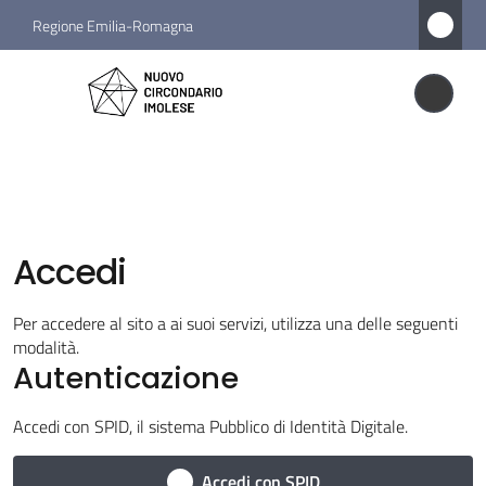
Vai al contenuto
Vai alla navigazione
Vai al footer
Regione Emilia-Romagna
Nuovo
Circondario
Nuovo Circondario Imolese
Imolese
Amministrazione
Accedi
Novità
Per accedere al sito a ai suoi servizi, utilizza una delle seguenti
modalità.
Servizi
Autenticazione
Vivere
Accedi con SPID, il sistema Pubblico di Identità Digitale.
il
Circondario
Accedi con SPID