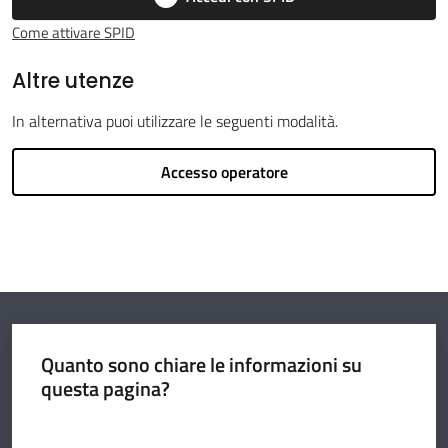
Come attivare SPID
Argomenti
Altre utenze
In alternativa puoi utilizzare le seguenti modalità.
Amministrazione
Accesso operatore
Novità
Servizi
Vivere il
Circondario
Quanto sono chiare le informazioni su
questa pagina?
Valuta da 1 a 5 stelle