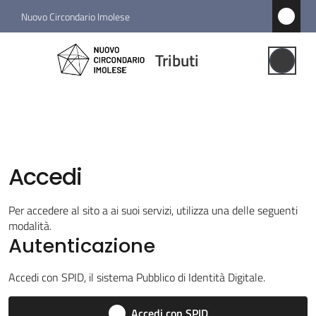
Vai al contenuto
Vai alla navigazione
Vai al footer
Nuovo Circondario Imolese
Tributi
Tributi
Gestione
Associata
Notizie
Accedi
Comuni
associati
Per accedere al sito a ai suoi servizi, utilizza una delle seguenti
modalità.
Struttura
Autenticazione
e
funzioni
Accedi con SPID, il sistema Pubblico di Identità Digitale.
Accedi con SPID