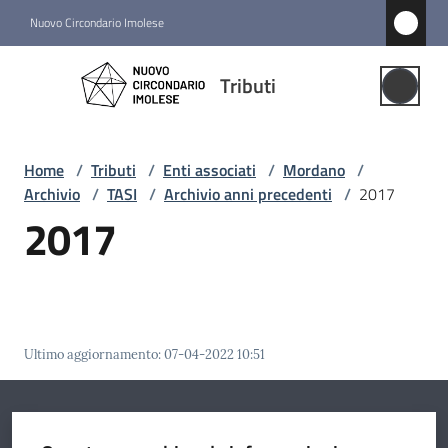
Vai al contenuto
Vai alla navigazione
Vai al footer
Nuovo Circondario Imolese
Tributi
Tributi
Gestione
Associata
Home
/
Tributi
/
Enti associati
/
Mordano
/
Archivio
/
TASI
/
Archivio anni precedenti
/
2017
Notizie
2017
Comuni
associati
Menu selezionato
Struttura
Ultimo aggiornamento
:
07-04-2022 10:51
e
funzioni