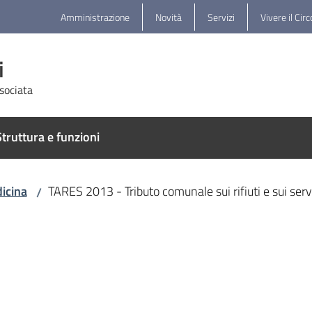
Amministrazione
Novità
Servizi
Vivere il Cir
i
sociata
truttura e funzioni
icina
TARES 2013 - Tributo comunale sui rifiuti e sui serviz
/