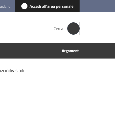
Accedi all'area personale
condario
Cerca
Argomenti
i indivisibili