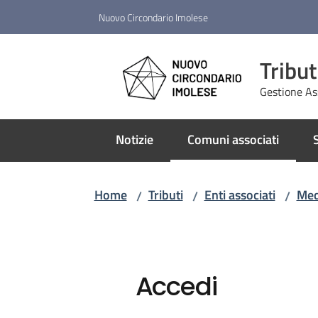
Vai al contenuto
Vai alla navigazione
Vai al footer
Nuovo Circondario Imolese
Tribut
Gestione As
Notizie
Comuni associati
S
Menu selezionato
Home
Tributi
Enti associati
Med
/
/
/
Accedi