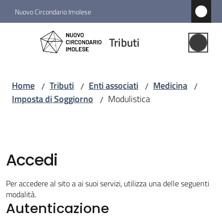
Vai al contenuto
Vai alla navigazione
Vai al footer
Nuovo Circondario Imolese
Tributi
Tributi
Gestione
Associata
Home
Tributi
Enti associati
Medicina
/
/
/
/
Imposta di Soggiorno
Modulistica
/
Notizie
Comuni
associati
Menu selezionato
Accedi
Struttura
Per accedere al sito a ai suoi servizi, utilizza una delle seguenti
e
modalità.
funzioni
Autenticazione