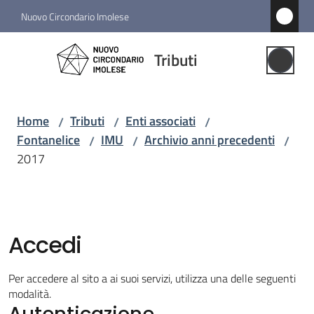
Vai al contenuto
Vai alla navigazione
Vai al footer
Nuovo Circondario Imolese
Tributi
Tributi
Gestione
Associata
Home
Tributi
Enti associati
/
/
/
Fontanelice
IMU
Archivio anni precedenti
/
/
/
Notizie
2017
Comuni
associati
Menu selezionato
Accedi
Struttura
e
Per accedere al sito a ai suoi servizi, utilizza una delle seguenti
funzioni
modalità.
Autenticazione