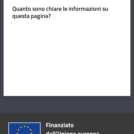
Quanto sono chiare le informazioni su
questa pagina?
Argomenti
Valuta da 1 a 5 stelle
Amministrazione
Novità
Servizi
Vivere il
Circondario