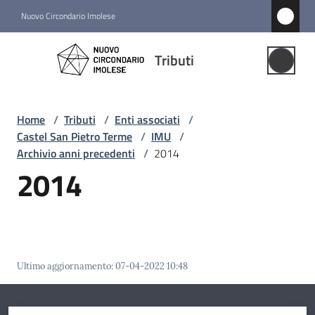
Vai al contenuto
Vai alla navigazione
Vai al footer
Nuovo Circondario Imolese
Tributi
Tributi
Gestione
Associata
Home
/
Tributi
/
Enti associati
/
Castel San Pietro Terme
/
IMU
/
Notizie
Archivio anni precedenti
/
2014
2014
Comuni
associati
Menu selezionato
Struttura
e
Ultimo aggiornamento
:
07-04-2022 10:48
funzioni