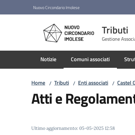
Vai al contenuto
Vai alla navigazione
Vai al footer
Nuovo Circondario Imolese
Tributi
Gestione Associ
Notizie
Comuni associati
Stru
Menu selezionato
Home
Tributi
Enti associati
Castel 
/
/
/
Atti e Regolament
Ultimo aggiornamento
:
05-05-2025 12:58