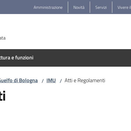
Amministrazione
Novità
Servizi
Vivere i
ata
ttura e funzioni
Guelfo di Bologna
IMU
Atti e Regolamenti
/
/
i