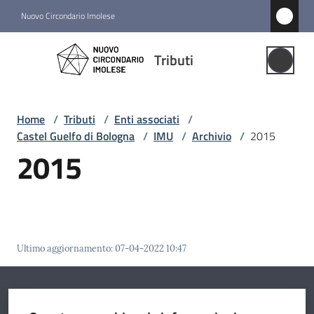
Vai al contenuto
Vai alla navigazione
Vai al footer
Nuovo Circondario Imolese
Tributi
Tributi
Gestione
Associata
Home
/
Tributi
/
Enti associati
/
Castel Guelfo di Bologna
/
IMU
/
Archivio
/
2015
Notizie
2015
Comuni
associati
Menu selezionato
Struttura
Ultimo aggiornamento
:
07-04-2022 10:47
e
funzioni