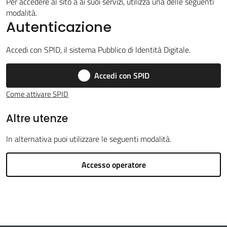
Per accedere al sito a ai suoi servizi, utilizza una delle seguenti
modalità.
Autenticazione
Argomenti
Accedi con SPID, il sistema Pubblico di Identità Digitale.
Accedi con SPID
Come attivare SPID
Amministrazione
Altre utenze
Novità
In alternativa puoi utilizzare le seguenti modalità.
Servizi
Accesso operatore
Vivere il
Circondario