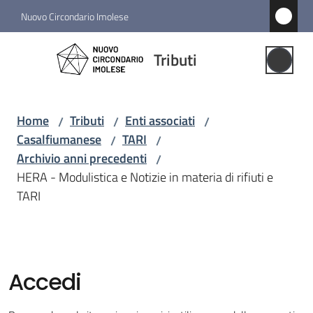
Vai al contenuto
Vai alla navigazione
Vai al footer
Nuovo Circondario Imolese
Tributi
Tributi
Gestione
Associata
Home
Tributi
Enti associati
/
/
/
Casalfiumanese
TARI
/
/
Notizie
Archivio anni precedenti
/
HERA - Modulistica e Notizie in materia di rifiuti e
Comuni
TARI
associati
Menu selezionato
Struttura
e
Accedi
funzioni