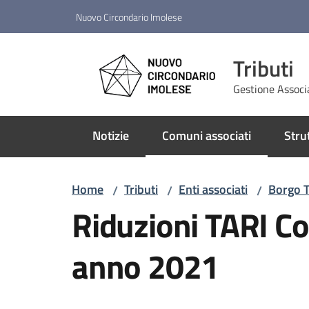
Vai al contenuto
Vai alla navigazione
Vai al footer
Nuovo Circondario Imolese
Tributi
Gestione Associ
Notizie
Comuni associati
Stru
Menu selezionato
Home
Tributi
Enti associati
Borgo 
/
/
/
Riduzioni TARI C
anno 2021