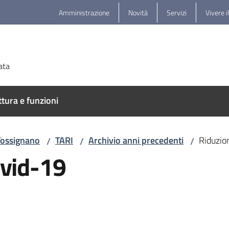
Amministrazione
Novità
Servizi
Vivere i
ata
ttura e funzioni
Tossignano
TARI
Archivio anni precedenti
Riduzio
/
/
/
ovid-19