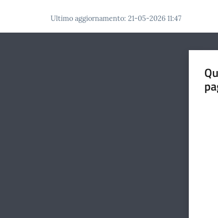
Ultimo aggiornamento
:
21-05-2026 11:47
Qu
pa
Valut