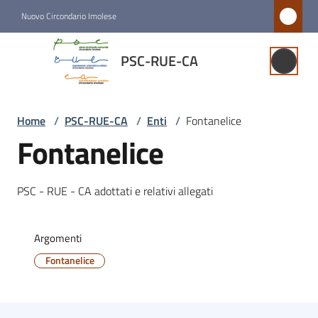
Vai al contenuto
Vai alla navigazione
Vai al footer
Nuovo Circondario Imolese
PSC-
PSC-RUE-CA
RUE-
CA
Home
/
PSC-RUE-CA
/
Enti
/
Fontanelice
Fontanelice
Psc-
Rue-
Ca
PSC - RUE - CA adottati e relativi allegati
Argomenti
Quadro
conoscitivo
Fontanelice
Conferenza
di