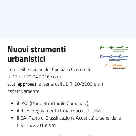
pianificazione
Link
Nuovi strumenti
utili
urbanistici
Con Deliberazione del Consiglio Comunale
n. 13 del 29.04.2016 sono
Amministrazione
stati
approvati
ai sensi della L.R. 20/2000 e s.m.i.
rispettivamente
Novità
il PSC (Piano Strutturale Comunale),
il RUE (Regolamento Urbanistico ed edilizio)
Servizi
il CA (Piano di Classificazione Acustica) ai sensi della
L.R. 15/2001 e s.m.i.
Vivere il