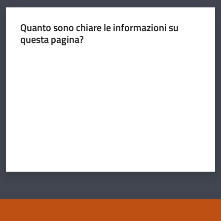
pianificazione
Quanto sono chiare le informazioni su
questa pagina?
Valuta da 1 a 5 stelle
Link
utili
Amministrazione
Novità
Servizi
Vivere il