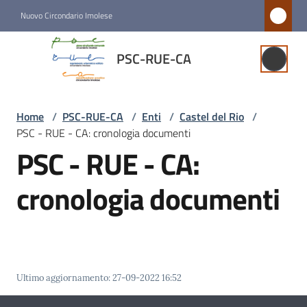
Vai al contenuto
Vai alla navigazione
Vai al footer
Nuovo Circondario Imolese
PSC-
PSC-RUE-CA
RUE-
CA
Home
/
PSC-RUE-CA
/
Enti
/
Castel del Rio
/
PSC - RUE - CA: cronologia documenti
Psc-
PSC - RUE - CA:
Rue-
Ca
cronologia documenti
Quadro
conoscitivo
Ultimo aggiornamento
:
27-09-2022 16:52
Conferenza
di