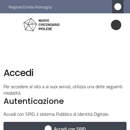
Vai al contenuto
Vai alla navigazione
Vai al footer
Regione Emilia-Romagna
Nuovo
Circondario
Nuovo Circondario Imolese
Imolese
Servizi
Accedi
Notizie
Per accedere al sito a ai suoi servizi, utilizza una delle seguenti
modalità.
Sanzioni
Autenticazione
online
Accedi con SPID, il sistema Pubblico di Identità Digitale.
Accedi con SPID