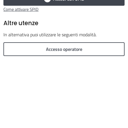
Come attivare SPID
Prenotazioni
online
Altre utenze
In alternativa puoi utilizzare le seguenti modalità.
Seguici
Accesso operatore
su