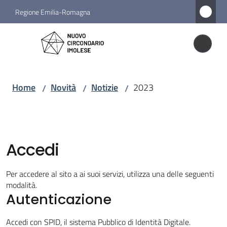
Vai al contenuto
Vai alla navigazione
Vai al footer
Regione Emilia-Romagna
Nuovo
Circondario
Nuovo Circondario Imolese
Imolese
Home
Novità
Notizie
2023
/
/
/
Amministrazione
Novità
Accedi
Menu selezionato
Per accedere al sito a ai suoi servizi, utilizza una delle seguenti
Servizi
modalità.
Autenticazione
Vivere
Accedi con SPID, il sistema Pubblico di Identità Digitale.
il