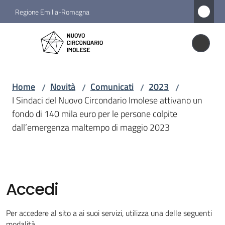
Vai al contenuto
Vai alla navigazione
Vai al footer
Regione Emilia-Romagna
Nuovo
Circondario
Nuovo Circondario Imolese
Imolese
Home
Novità
Comunicati
2023
/
/
/
/
I Sindaci del Nuovo Circondario Imolese attivano un
Amministrazione
fondo di 140 mila euro per le persone colpite
dall’emergenza maltempo di maggio 2023
Novità
Menu selezionato
Servizi
Accedi
Vivere
Per accedere al sito a ai suoi servizi, utilizza una delle seguenti
il
modalità.