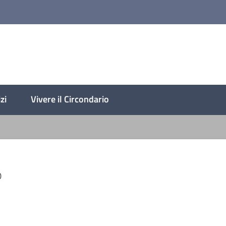
lese
zi
Vivere il Circondario
0