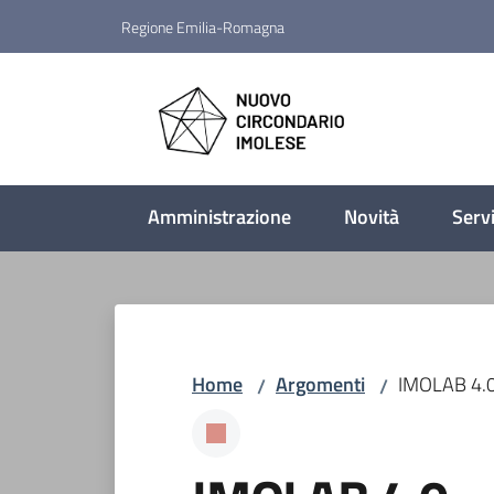
Vai al contenuto
Vai alla navigazione
Vai al footer
Regione Emilia-Romagna
Nuovo Circondario Imo
Amministrazione
Novità
Servi
Home
Argomenti
IMOLAB 4.
/
/