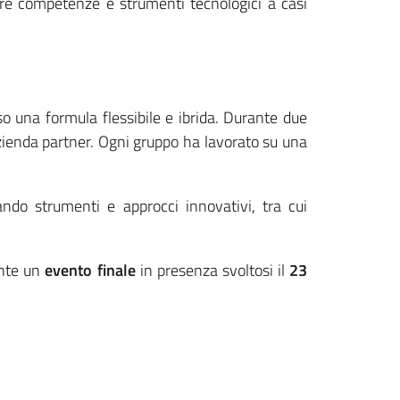
care competenze e strumenti tecnologici a casi
so una formula flessibile e ibrida. Durante due
azienda partner. Ogni gruppo ha lavorato su una
ando strumenti e approcci innovativi, tra cui
ante un
evento finale
in presenza svoltosi il
23