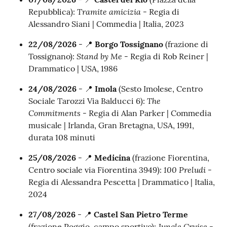
Tramite amicizia
Repubblica):
- Regia di
Alessandro Siani | Commedia | Italia, 2023
22/08/2026
- 📍
Borgo Tossignano
(frazione di
Stand by Me
Tossignano):
- Regia di Rob Reiner |
Drammatico | USA, 1986
24
/08/2026
- 📍
Imola
(Sesto Imolese, Centro
The
Sociale Tarozzi Via Balducci 6):
Commitments
- Regia di Alan Parker | Commedia
musicale | Irlanda, Gran Bretagna, USA, 1991,
durata 108 minuti
25/08/2026
- 📍
Medicina
(frazione Fiorentina,
100 Preludi
Centro sociale via Fiorentina 3949):
-
Regia di Alessandra Pescetta | Drammatico | Italia,
2024
27/08/2026
- 📍
Castel San Pietro Terme
Jungle Cruise
(frazione Poggio, campo sportivo):
-