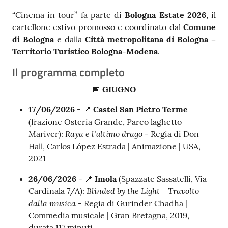
“Cinema in tour” fa parte di
Bologna Estate 2026
, il
cartellone estivo promosso e coordinato dal
Comune
di Bologna
e dalla
Città metropolitana di Bologna –
Territorio Turistico Bologna-Modena
.
Il programma completo
📅
GIUGNO
17/06/2026
- 📍
Castel San Pietro Terme
(frazione Osteria Grande, Parco laghetto
Raya e l'ultimo drago
Mariver):
- Regia di Don
Hall, Carlos López Estrada | Animazione | USA,
2021
26/06/2026
- 📍
Imola
(Spazzate Sassatelli, Via
Blinded by the Light - Travolto
Cardinala 7/A):
dalla musica
- Regia di Gurinder Chadha |
Commedia musicale | Gran Bretagna, 2019,
durata 117 minuti