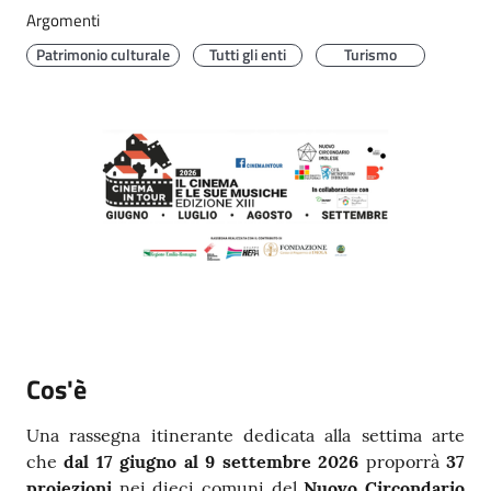
Menu selezionato
Argomenti
Patrimonio culturale
Tutti gli enti
Turismo
Argomenti
Seguici
su
Cos'è
Una rassegna itinerante dedicata alla settima arte
che
dal 17 giugno al 9 settembre 2026
proporrà
37
proiezioni
nei dieci comuni del
Nuovo Circondario