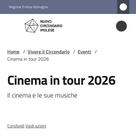
Vai al contenuto
Vai alla navigazione
Vai al footer
Regione Emilia-Romagna
Nuovo
Circondario
Nuovo Circondario Imolese
Imolese
Home
/
Vivere il Circondario
/
Eventi
/
Cinema in tour 2026
Amministrazione
Cinema in tour 2026
Salta al contenuto
Novità
Il cinema e le sue musiche
Servizi
Vivere
il
Condividi
Vedi azioni
Circondario