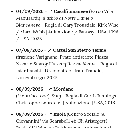
04/09/2026
- 📍
Casalfiumanese
(Parco Villa
Il gobbo di Notre Dame o
Manusardi):
Biancaneve
- Regia di Gary Trousdale, Kirk Wise
/ Marc Webb | Animazione / Fantasy | USA, 1996
/ USA, 2025
07/09/2026
- 📍
Castel San Pietro Terme
(frazione Varignana, Prato antistante Piazza
Un semplice incidente
Nazario Suaro):
- Regia di
Jafar Panahi | Drammatico | Iran, Francia,
Lussemburgo, 2025
08/09/2026
- 📍
Mordano
Sing
(Montebottone):
- Regia di Garth Jennings,
Christophe Lourdelet | Animazione | USA, 2016
09/09/2026
- 📍
Imola
(Centro Sociale "A.
Gli Aristogatti
Giovannini" via Scarabelli 4):
-
Regia di Wolfgang Reitherman | Animazione |