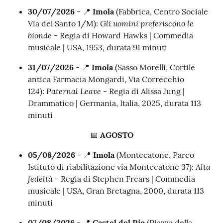
30/07/2026
- 📍
Imola
(Fabbrica, Centro Sociale
Gli uomini preferiscono le
Via del Santo 1/M):
bionde
- Regia di Howard Hawks | Commedia
musicale | USA, 1953, durata 91 minuti
31/07/2026
- 📍
Imola
(Sasso Morelli, Cortile
antica Farmacia Mongardi, Via Correcchio
Paternal Leave
124):
- Regia di Alissa Jung |
Drammatico | Germania, Italia, 2025, durata 113
minuti
📅
AGOSTO
05/08/2026
- 📍
Imola
(Montecatone, Parco
Alta
Istituto di riabilitazione via Montecatone 37):
fedeltà
- Regia di Stephen Frears | Commedia
musicale | USA, Gran Bretagna, 2000, durata 113
minuti
07/08/2026
- 📍
Castel del Rio
(Piazza della