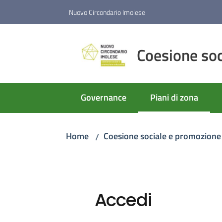
Vai al contenuto
Vai alla navigazione
Vai al footer
Nuovo Circondario Imolese
Coesione soc
Governance
Piani di zona
Menu selezionato
Home
Coesione sociale e promozione
/
Accedi