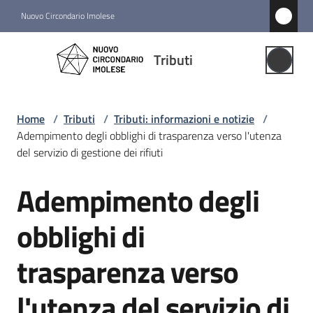
Vai al contenuto
Vai alla navigazione
Vai al footer
Nuovo Circondario Imolese
Tributi
Tributi
Gestione
Associata
Home
/
Tributi
/
Tributi: informazioni e notizie
/
Adempimento degli obblighi di trasparenza verso l'utenza
Notizie
del servizio di gestione dei rifiuti
Menu selezionato
Adempimento degli
Salta al contenuto
Comuni
associati
obblighi di
Struttura
trasparenza verso
e
funzioni
l'utenza del servizio di