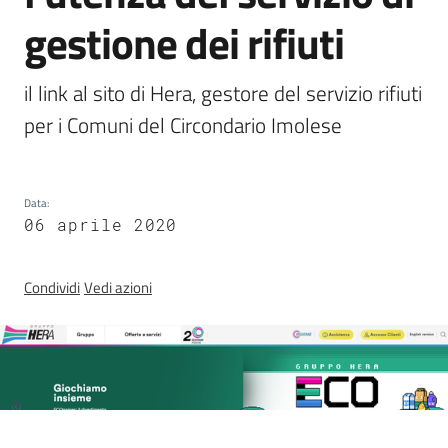
gestione dei rifiuti
Argomenti
il link al sito di Hera, gestore del servizio rifiuti 
per i Comuni del Circondario Imolese
Amministrazione
Data
:
06 aprile 2020
Novità
Servizi
Condividi
Vedi azioni
Vivere il
Circondario