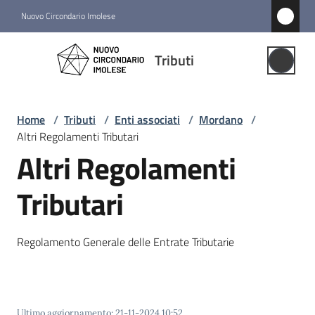
Vai al contenuto
Vai alla navigazione
Vai al footer
Nuovo Circondario Imolese
Tributi
Tributi
Gestione
Associata
Home
/
Tributi
/
Enti associati
/
Mordano
/
Altri Regolamenti Tributari
Notizie
Altri Regolamenti
Comuni
Tributari
associati
Menu selezionato
Regolamento Generale delle Entrate Tributarie
Struttura
e
funzioni
Ultimo aggiornamento
:
21-11-2024 10:52