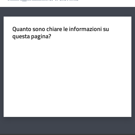
Argomenti
Quanto sono chiare le informazioni su
questa pagina?
Valuta da 1 a 5 stelle
Amministrazione
Novità
Servizi
Vivere il
Circondario