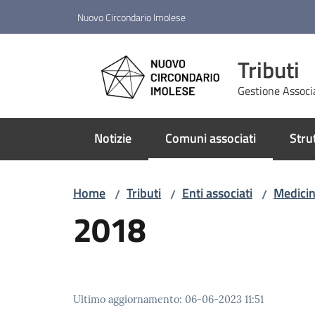
Vai al contenuto
Vai alla navigazione
Vai al footer
Nuovo Circondario Imolese
Tributi
Gestione Associ
Notizie
Comuni associati
Stru
Menu selezionato
Home
Tributi
Enti associati
Medici
/
/
/
2018
Ultimo aggiornamento
:
06-06-2023 11:51