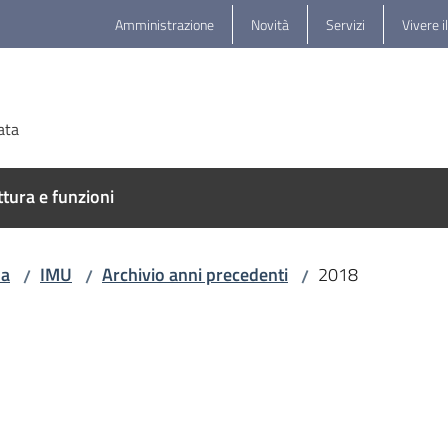
Amministrazione
Novità
Servizi
Vivere i
ata
ttura e funzioni
na
IMU
Archivio anni precedenti
2018
/
/
/