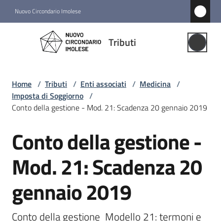
Vai al contenuto
Vai alla navigazione
Vai al footer
Nuovo Circondario Imolese
Tributi
Tributi
Gestione
Associata
Home
/
Tributi
/
Enti associati
/
Medicina
/
Imposta di Soggiorno
/
Notizie
Conto della gestione - Mod. 21: Scadenza 20 gennaio 2019
Comuni
Conto della gestione -
Salta al contenuto
associati
Menu selezionato
Mod. 21: Scadenza 20
Struttura
gennaio 2019
e
funzioni
Conto della gestione  Modello 21: termoni e 