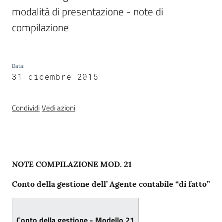
modalità di presentazione - note di 
compilazione
Argomenti
Data
:
31 dicembre 2015
Amministrazione
Condividi
Vedi azioni
Novità
Servizi
Contenuto
NOTE COMPILAZIONE MOD. 21
Vivere il
Circondario
Conto della gestione dell’ Agente contabile “di fatto”
Conto della gestione - Modello 21