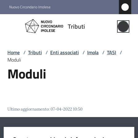
Vai al contenuto
Vai alla navigazione
Vai al footer
Nuovo Circondario Imolese
Tributi
Tributi
Gestione
Associata
Home
/
Tributi
/
Enti associati
/
Imola
/
TASI
/
Moduli
Notizie
Moduli
Comuni
associati
Menu selezionato
Struttura
Ultimo aggiornamento
:
07-04-2022 10:50
e
funzioni