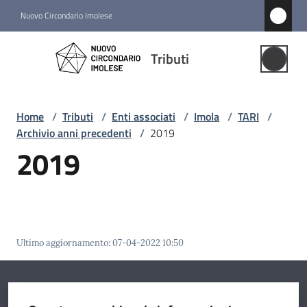
Vai al contenuto
Vai alla navigazione
Vai al footer
Nuovo Circondario Imolese
Tributi
Tributi
Gestione
Associata
Home
/
Tributi
/
Enti associati
/
Imola
/
TARI
/
Archivio anni precedenti
/
2019
Notizie
2019
Comuni
associati
Menu selezionato
Struttura
Ultimo aggiornamento
:
07-04-2022 10:50
e
funzioni