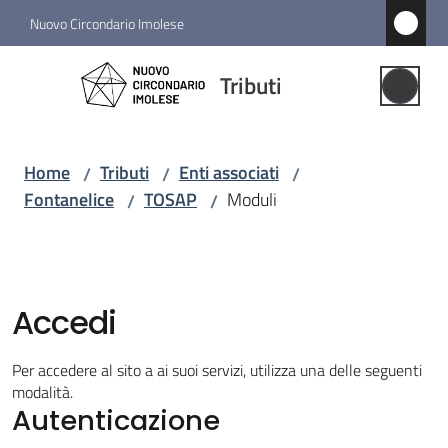
Vai al contenuto
Vai alla navigazione
Vai al footer
Nuovo Circondario Imolese
Tributi
Tributi
Gestione
Associata
Home
Tributi
Enti associati
/
/
/
Fontanelice
TOSAP
Moduli
/
/
Notizie
Comuni
associati
Menu selezionato
Accedi
Struttura
Per accedere al sito a ai suoi servizi, utilizza una delle seguenti
e
modalità.
funzioni
Autenticazione