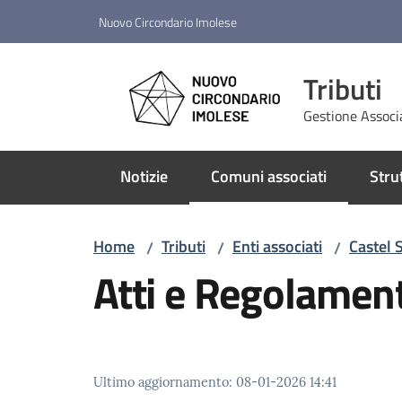
Vai al contenuto
Vai alla navigazione
Vai al footer
Nuovo Circondario Imolese
Tributi
Gestione Associ
Notizie
Comuni associati
Stru
Menu selezionato
Home
Tributi
Enti associati
Castel 
/
/
/
Atti e Regolament
Ultimo aggiornamento
:
08-01-2026 14:41