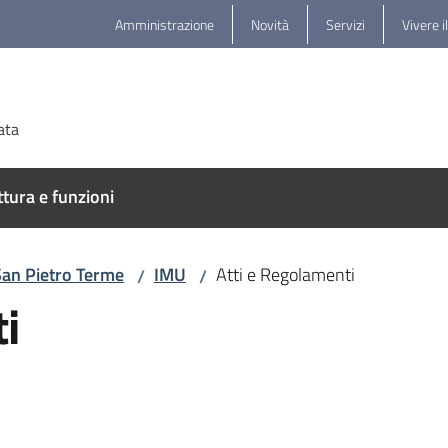
Amministrazione
Novità
Servizi
Vivere i
ata
ttura e funzioni
San Pietro Terme
IMU
Atti e Regolamenti
/
/
i