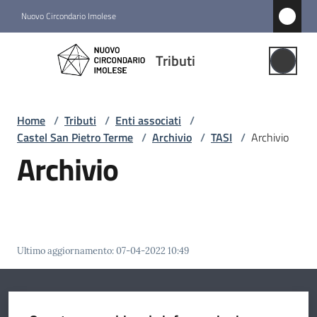
Vai al contenuto
Vai alla navigazione
Vai al footer
Nuovo Circondario Imolese
Tributi
Tributi
Gestione
Associata
Home
/
Tributi
/
Enti associati
/
Castel San Pietro Terme
/
Archivio
/
TASI
/
Archivio
Notizie
Archivio
Comuni
associati
Menu selezionato
Struttura
Ultimo aggiornamento
:
07-04-2022 10:49
e
funzioni