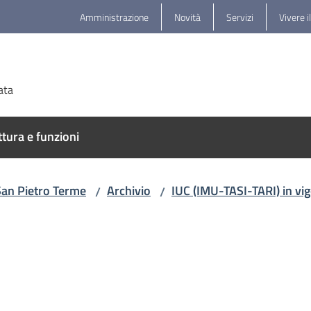
Amministrazione
Novità
Servizi
Vivere i
ata
ttura e funzioni
San Pietro Terme
Archivio
IUC (IMU-TASI-TARI) in vi
/
/