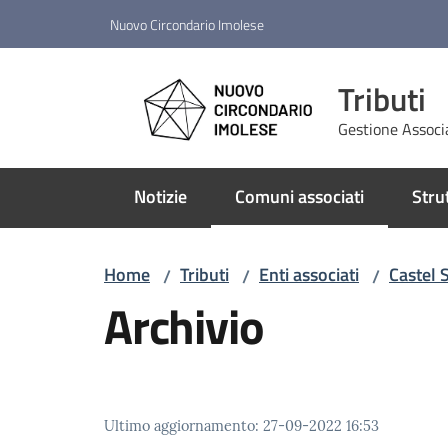
Vai al contenuto
Vai alla navigazione
Vai al footer
Nuovo Circondario Imolese
Tributi
Gestione Associ
Notizie
Comuni associati
Stru
Menu selezionato
Home
Tributi
Enti associati
Castel 
/
/
/
Archivio
Ultimo aggiornamento
:
27-09-2022 16:53