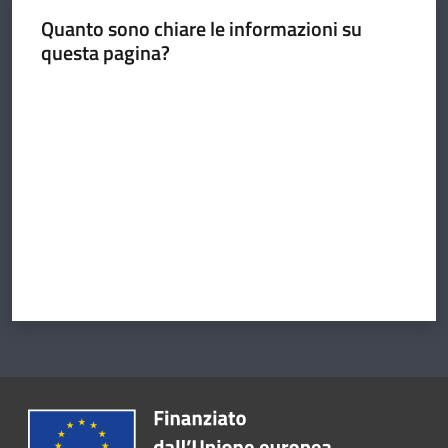
Quanto sono chiare le informazioni su
questa pagina?
Argomenti
Valuta da 1 a 5 stelle
Amministrazione
Novità
Servizi
Vivere il
Circondario