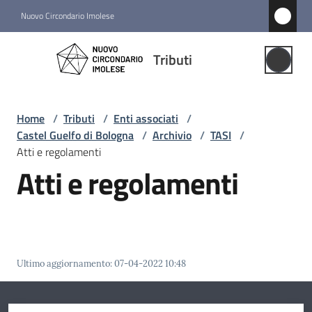
Vai al contenuto
Vai alla navigazione
Vai al footer
Nuovo Circondario Imolese
Tributi
Tributi
Gestione
Associata
Home
/
Tributi
/
Enti associati
/
Castel Guelfo di Bologna
/
Archivio
/
TASI
/
Notizie
Atti e regolamenti
Atti e regolamenti
Comuni
associati
Menu selezionato
Struttura
e
Ultimo aggiornamento
:
07-04-2022 10:48
funzioni