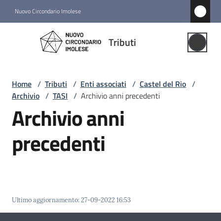
Vai al contenuto
Vai alla navigazione
Vai al footer
Nuovo Circondario Imolese
Tributi
Tributi
Gestione
Associata
Home
/
Tributi
/
Enti associati
/
Castel del Rio
/
Archivio
/
TASI
/
Archivio anni precedenti
Notizie
Archivio anni
Comuni
precedenti
associati
Menu selezionato
Struttura
e
funzioni
Ultimo aggiornamento
:
27-09-2022 16:53