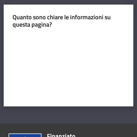
Quanto sono chiare le informazioni su
questa pagina?
Argomenti
Valuta da 1 a 5 stelle
Amministrazione
Novità
Servizi
Vivere il
Circondario