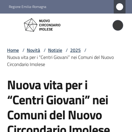
Vai al contenuto
Vai alla navigazione
Vai al footer
Regione Emilia-Romagna
Nuovo
Circondario
Nuovo Circondario Imolese
Imolese
Home
/
Novità
/
Notizie
/
2025
/
Nuova vita per i “Centri Giovani” nei Comuni del Nuovo
Amministrazione
Circondario Imolese
Nuova vita per i
Novità
Salta al contenuto
Menu selezionato
“Centri Giovani” nei
Servizi
Comuni del Nuovo
Vivere
Circondario Imolese
il