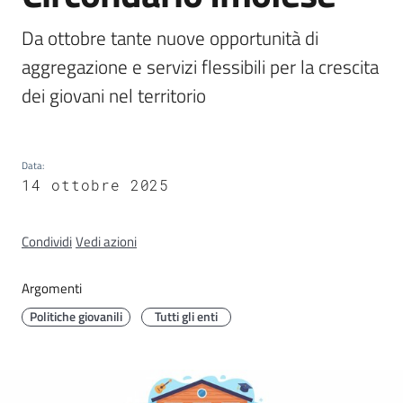
Circondario
Da ottobre tante nuove opportunità di 
aggregazione e servizi flessibili per la crescita 
dei giovani nel territorio
Argomenti
Data
:
14 ottobre 2025
Seguici
su
Condividi
Vedi azioni
Argomenti
Politiche giovanili
Tutti gli enti