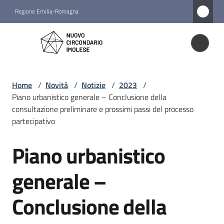
Vai al contenuto
Vai alla navigazione
Vai al footer
Regione Emilia-Romagna
Nuovo
Circondario
Nuovo Circondario Imolese
Imolese
Home
/
Novità
/
Notizie
/
2023
/
Piano urbanistico generale – Conclusione della
Amministrazione
consultazione preliminare e prossimi passi del processo
partecipativo
Novità
Piano urbanistico
Menu selezionato
Salta al contenuto
generale –
Servizi
Conclusione della
Vivere
il