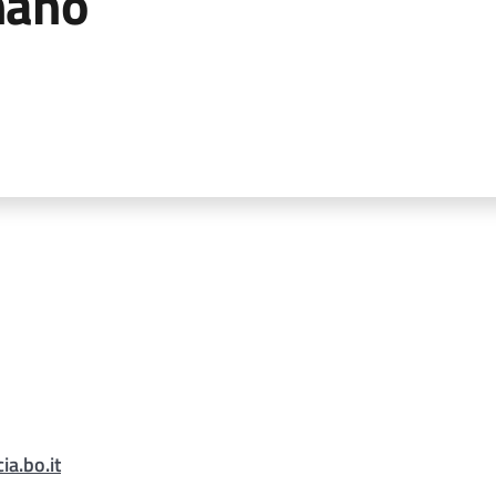
nano
a.bo.it