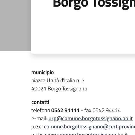
Borgo Tossig
municipio
piazza Unità d'Italia n. 7
40021 Borgo Tossignano
contatti
telefono
0542 91111
- fax 0542 94414
e-mail:
urp@comune.borgotossignano.bo.it
p.e.c.
comune.borgotossignano@cert.provinci
web:
www.comune.borgotossignano.bo.it