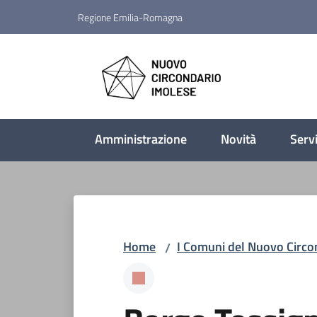
Vai al contenuto
Vai alla navigazione
Vai al footer
Regione Emilia-Romagna
Nuovo Circondario Imo
Amministrazione
Novità
Servi
Home
I Comuni del Nuovo Circo
/