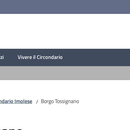
lese
zi
Vivere il Circondario
ndario Imolese
Borgo Tossignano
/