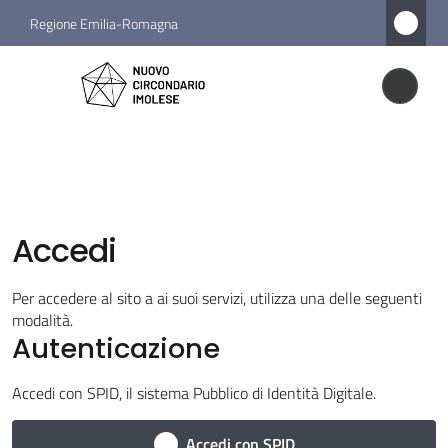
Vai al contenuto
Vai alla navigazione
Vai al footer
Regione Emilia-Romagna
Nuovo
Circondario
Nuovo Circondario Imolese
Imolese
Amministrazione
Accedi
Novità
Per accedere al sito a ai suoi servizi, utilizza una delle seguenti
modalità.
Servizi
Autenticazione
Vivere
Accedi con SPID, il sistema Pubblico di Identità Digitale.
il
Circondario
Accedi con SPID