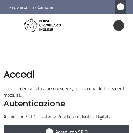
Vai al contenuto
Vai alla navigazione
Vai al footer
Regione Emilia-Romagna
Nuovo
Circondario
Nuovo Circondario Imolese
Imolese
Amministrazione
Accedi
Novità
Per accedere al sito a ai suoi servizi, utilizza una delle seguenti
modalità.
Servizi
Autenticazione
Vivere
Accedi con SPID, il sistema Pubblico di Identità Digitale.
il
Circondario
Accedi con SPID