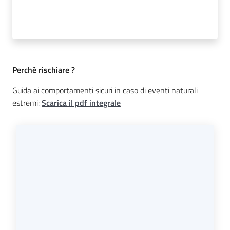
Argomenti
Menu selezionato
Perchè rischiare ?
Guida ai comportamenti sicuri in caso di eventi naturali
estremi:
Scarica il pdf integrale
Seguici
su