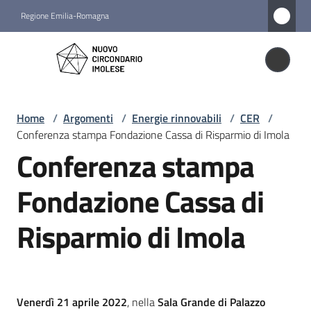
Vai al contenuto
Vai alla navigazione
Vai al footer
Regione Emilia-Romagna
Nuovo
Circondario
Nuovo Circondario Imolese
Imolese
Home
/
Argomenti
/
Energie rinnovabili
/
CER
/
Conferenza stampa Fondazione Cassa di Risparmio di Imola
Amministrazione
Conferenza stampa
Novità
Fondazione Cassa di
Risparmio di Imola
Servizi
Vivere
il
Circondario
Venerdì 21 aprile 2022
, nella
Sala Grande di Palazzo