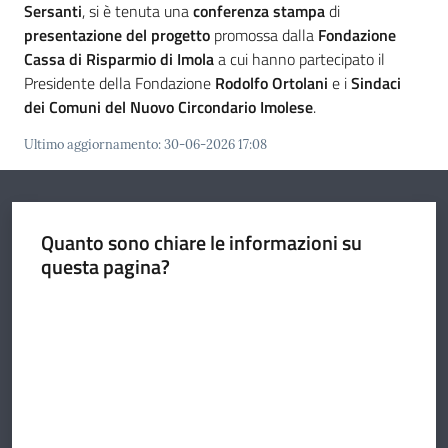
Sersanti
, si è tenuta una
conferenza stampa
di
presentazione del progetto
promossa dalla
Fondazione
Cassa di Risparmio di Imola
a cui hanno partecipato il
Presidente della Fondazione
Rodolfo Ortolani
e i
Sindaci
Argomenti
dei Comuni del Nuovo Circondario Imolese
.
Menu selezionato
Ultimo aggiornamento
:
30-06-2026 17:08
Seguici
Quanto sono chiare le informazioni su
su
questa pagina?
Valuta da 1 a 5 stelle