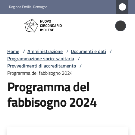
Vai al contenuto
Vai alla navigazione
Vai al footer
Regione Emilia-Romagna
Nuovo
Circondario
Nuovo Circondario Imolese
Imolese
Home
/
Amministrazione
/
Documenti e dati
/
Programmazione socio-sanitaria
/
Amministrazione
Provvedimenti di accreditamento
/
Menu selezionato
Programma del fabbisogno 2024
Programma del
Novità
fabbisogno 2024
Servizi
Vivere
il