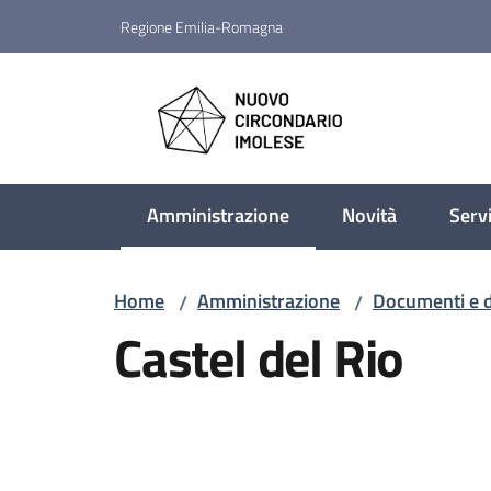
Vai al contenuto
Vai alla navigazione
Vai al footer
Regione Emilia-Romagna
Nuovo Circondario Imo
Amministrazione
Novità
Servi
Menu selezionato
Home
Amministrazione
Documenti e d
/
/
Castel del Rio