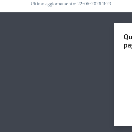
Ultimo aggiornamento
:
22-05-2026 11:23
Qu
pa
Valut