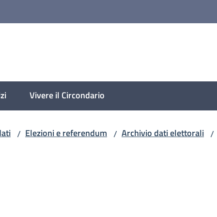
lese
zi
Vivere il Circondario
ati
Elezioni e referendum
Archivio dati elettorali
/
/
/