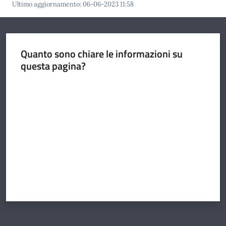
Ultimo aggiornamento
:
06-06-2023 11:58
Argomenti
Quanto sono chiare le informazioni su
questa pagina?
Valuta da 1 a 5 stelle
Amministrazione
Novità
Servizi
Vivere il
Circondario