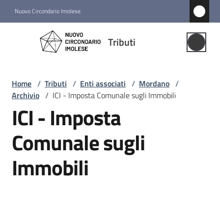
Vai al contenuto
Vai alla navigazione
Vai al footer
Nuovo Circondario Imolese
Tributi
Tributi
Gestione
Associata
Home
/
Tributi
/
Enti associati
/
Mordano
/
Archivio
/
ICI - Imposta Comunale sugli Immobili
Notizie
ICI - Imposta
Comuni
Comunale sugli
associati
Menu selezionato
Immobili
Struttura
e
funzioni